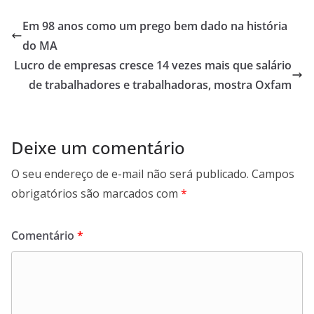
at
itt
e
e
ai
ai
ar
s
er
b
gr
l
l
e
Em 98 anos como um prego bem dado na história
A
o
a
do MA
p
o
m
Lucro de empresas cresce 14 vezes mais que salário
p
k
de trabalhadores e trabalhadoras, mostra Oxfam
Deixe um comentário
O seu endereço de e-mail não será publicado.
Campos
obrigatórios são marcados com
*
Comentário
*