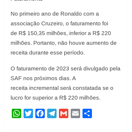
No primeiro ano de Ronaldo com a
associação Cruzeiro, o faturamento foi
de R$ 150,35 milhões, inferior a R$ 220
milhões. Portanto, não houve aumento de
receita durante esse período.
O faturamento de 2023 será divulgado pela
SAF nos próximos dias. A
receita incremental será constatada se o
lucro for superior a R$ 220 milhões.
W
T
F
T
G
E
S
h
w
ac
el
m
m
h