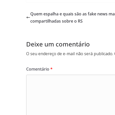
at
itt
e
e
ai
ai
ar
s
er
b
gr
l
l
e
Quem espalha e quais são as fake news ma
A
o
a
compartilhadas sobre o RS
p
o
m
p
k
Deixe um comentário
O seu endereço de e-mail não será publicado.
Comentário
*