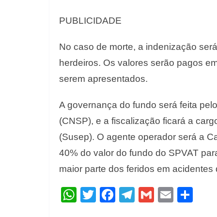
PUBLICIDADE
No caso de morte, a indenização será
herdeiros. Os valores serão pagos e
serem apresentados.
A governança do fundo será feita pe
(CNSP), e a fiscalização ficará a ca
(Susep). O agente operador será a C
40% do valor do fundo do SPVAT para 
maior parte dos feridos em acidentes d
W
T
F
T
G
E
S
h
w
ac
el
m
m
h