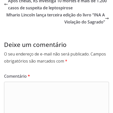
Após cheias, RS investiga 10 mortes e mais de 1.200
A
o
a
casos de suspeita de leptospirose
p
o
m
Mhario Lincoln lança terceira edição do livro “INA A
p
k
Violação do Sagrado”
Deixe um comentário
O seu endereço de e-mail não será publicado.
Campos
obrigatórios são marcados com
*
Comentário
*