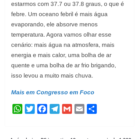
estarmos com 37.7 ou 37.8 graus, o que é
febre. Um oceano febril é mais água
evaporando, ele absorve menos
temperatura. Agora vamos olhar esse
cenário: mais água na atmosfera, mais
energia e mais calor, uma bolha de ar
quente e uma bolha de ar frio brigando,
isso levou a muito mais chuva.
Mais em Congresso em Foco
W
T
F
T
G
E
S
h
w
ac
el
m
m
h
at
itt
e
e
ai
ai
ar
s
er
b
gr
l
l
e