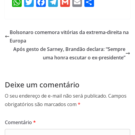
W
T
F
T
G
E
S
h
w
ac
el
m
m
h
at
itt
e
e
ai
ai
ar
s
er
b
gr
l
l
e
Bolsonaro comemora vitórias da extrema-direita na
A
o
a
Europa
p
o
m
Após gesto de Sarney, Brandão declara: “Sempre
p
k
uma honra escutar o ex-presidente”
Deixe um comentário
O seu endereço de e-mail não será publicado.
Campos
obrigatórios são marcados com
*
Comentário
*