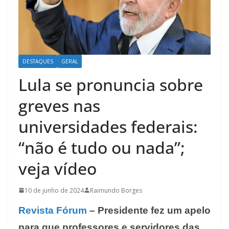
DESTAQUES
GERAL
Lula se pronuncia sobre
greves nas
universidades federais:
“não é tudo ou nada”;
veja vídeo
10 de junho de 2024
Raimundo Borges
Revista Fóru
m
– Presidente fez um apelo
para que professores e servidores das