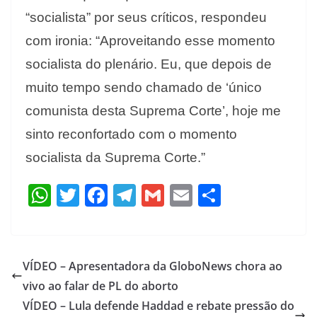
“socialista” por seus críticos, respondeu
com ironia: “Aproveitando esse momento
socialista do plenário. Eu, que depois de
muito tempo sendo chamado de ‘único
comunista desta Suprema Corte’, hoje me
sinto reconfortado com o momento
socialista da Suprema Corte.”
W
T
F
T
G
E
S
h
w
ac
el
m
m
h
at
itt
e
e
ai
ai
ar
s
er
b
gr
l
l
e
VÍDEO – Apresentadora da GloboNews chora ao
A
o
a
vivo ao falar de PL do aborto
p
o
m
VÍDEO – Lula defende Haddad e rebate pressão do