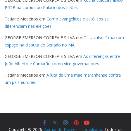
GEORGE EMERSON CORREA E SILVA
em
Rocha coloca nanico
PRTB na corrida ao Palácio dos Leões
Tatiane Medeiros
em
Como evangélicos e católicos se
diferenciam nas eleições
GEORGE EMERSON CORREA E SILVA
em
Os “avulsos” marcam
espaço na disputa do Senado no MA
GEORGE EMERSON CORREA E SILVA
em
As diferenças entre
João Alberto e Camarão como vice-governadores
Tatiane Medeiros
em
A luta de uma mãe maranhense contra
um país europeu
Copyright © 2026
Raimundo Borges | Jornalismo
. Todos os