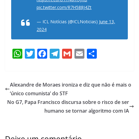
pic.twitter.com/R7H588J4Zt
— ICL Notícias (@ICLNoticias)
June 13,
2024
W
T
F
T
G
E
S
h
w
ac
el
m
m
h
at
itt
e
e
ai
ai
ar
s
er
b
gr
l
l
e
Alexandre de Moraes ironiza e diz que não é mais o
A
o
a
‘único comunista’ do STF
p
o
m
No G7, Papa Francisco discursa sobre o risco de ser
p
k
humano se tornar algoritmo com IA
Deixe um comentário