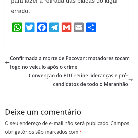
para fazer a retirada das placas do lugar
errado.
W
T
F
T
G
E
S
h
w
ac
el
m
m
h
at
itt
e
e
ai
ai
ar
s
er
b
gr
l
l
e
Confirmada a morte de Pacovan; matadores tocam
A
o
a
fogo no veículo após o crime
p
o
m
Convenção do PDT reúne lideranças e pré-
p
k
candidatos de todo o Maranhão
Deixe um comentário
O seu endereço de e-mail não será publicado.
Campos
obrigatórios são marcados com
*