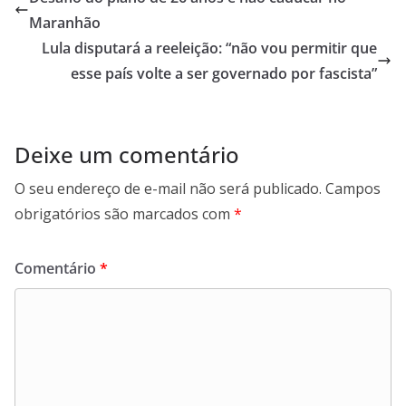
A
o
a
Maranhão
p
o
m
Lula disputará a reeleição: “não vou permitir que
p
k
esse país volte a ser governado por fascista”
Deixe um comentário
O seu endereço de e-mail não será publicado.
Campos
obrigatórios são marcados com
*
Comentário
*