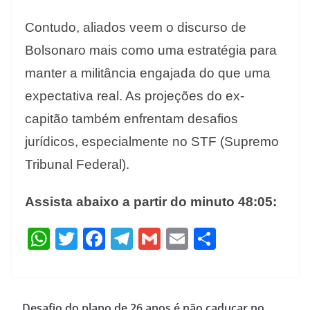
Contudo, aliados veem o discurso de
Bolsonaro mais como uma estratégia para
manter a militância engajada do que uma
expectativa real. As projeções do ex-
capitão também enfrentam desafios
jurídicos, especialmente no STF (Supremo
Tribunal Federal).
Assista abaixo a partir do minuto 48:05:
W
T
F
T
G
E
S
h
w
ac
el
m
m
h
at
itt
e
e
ai
ai
ar
s
er
b
gr
l
l
e
Desafio do plano de 26 anos é não caducar no