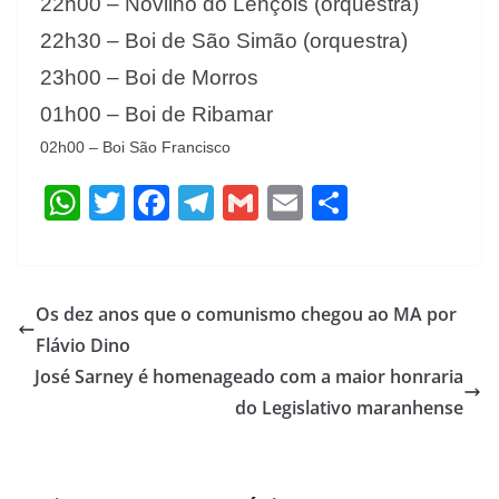
22h00 – Novilho do Lençóis (orquestra)
22h30 – Boi de São Simão (orquestra)
23h00 – Boi de Morros
01h00 – Boi de Ribamar
02h00 – Boi São Francisco
W
T
F
T
G
E
S
h
w
ac
el
m
m
h
at
itt
e
e
ai
ai
ar
s
er
b
gr
l
l
e
Os dez anos que o comunismo chegou ao MA por
A
o
a
Flávio Dino
p
o
m
José Sarney é homenageado com a maior honraria
p
k
do Legislativo maranhense