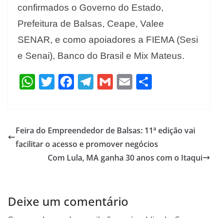
confirmados o Governo do Estado,
Prefeitura de Balsas, Ceape, Valee
SENAR, e como apoiadores a FIEMA (Sesi
e Senai), Banco do Brasil e Mix Mateus.
W
T
F
T
G
E
S
h
w
ac
el
m
m
h
at
itt
e
e
ai
ai
ar
s
er
b
gr
l
l
e
Feira do Empreendedor de Balsas: 11ª edição vai
A
o
a
facilitar o acesso e promover negócios
p
o
m
Com Lula, MA ganha 30 anos com o Itaqui
p
k
Deixe um comentário