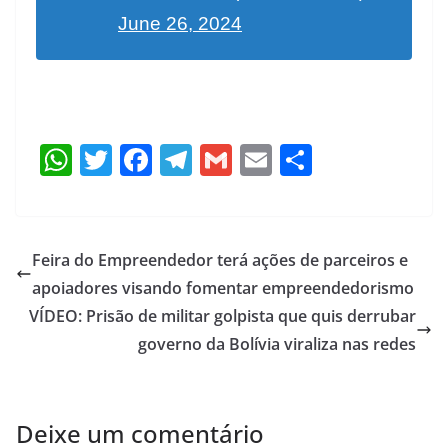
June 26, 2024
W
T
F
T
G
E
S
h
w
ac
el
m
m
h
at
itt
e
e
ai
ai
ar
s
er
b
gr
l
l
e
Feira do Empreendedor terá ações de parceiros e
A
o
a
apoiadores visando fomentar empreendedorismo
p
o
m
VÍDEO: Prisão de militar golpista que quis derrubar
p
k
governo da Bolívia viraliza nas redes
Deixe um comentário