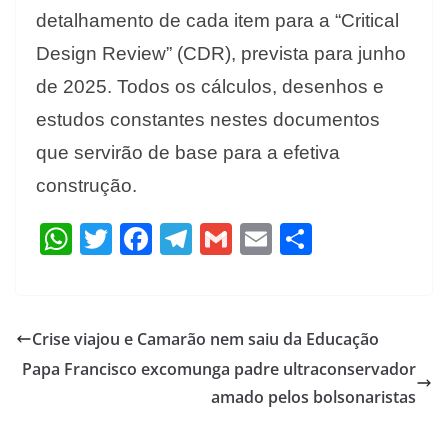
detalhamento de cada item para a “Critical
Design Review” (CDR), prevista para junho
de 2025. Todos os cálculos, desenhos e
estudos constantes nestes documentos
que servirão de base para a efetiva
construção.
W
T
F
T
G
E
S
h
w
ac
el
m
m
h
at
itt
e
e
ai
ai
ar
s
er
b
gr
l
l
e
Crise viajou e Camarão nem saiu da Educação
A
o
a
Papa Francisco excomunga padre ultraconservador
p
o
m
amado pelos bolsonaristas
p
k