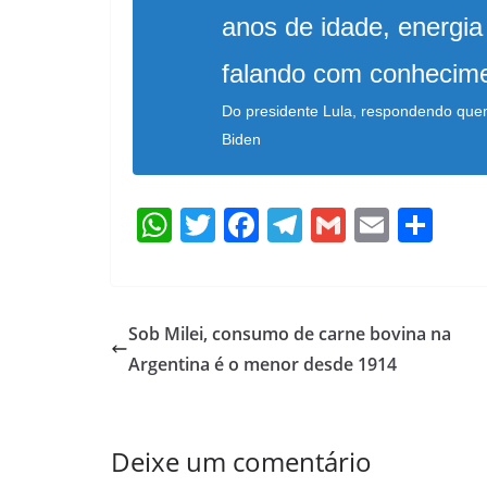
anos de idade, energia
falando com conhecime
Do presidente Lula, respondendo que
Biden
W
T
F
T
G
E
S
h
w
ac
el
m
m
h
at
itt
e
e
ai
ai
ar
s
er
b
gr
l
l
e
Sob Milei, consumo de carne bovina na
A
o
a
Argentina é o menor desde 1914
p
o
m
p
k
Deixe um comentário