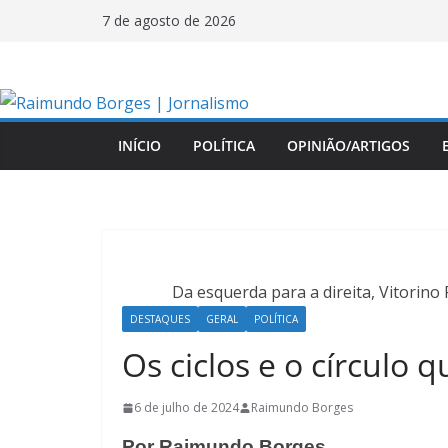
Pular
7 de agosto de 2026
para
o
conteúdo
INÍCIO
POLÍTICA
OPINIÃO/ARTIGOS
Da esquerda para a direita, Vitorino 
DESTAQUES
GERAL
POLÍTICA
Os ciclos e o círculo
6 de julho de 2024
Raimundo Borges
Por Raimundo Borges