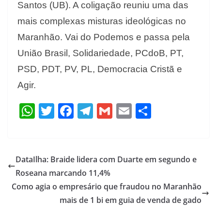
Santos (UB). A coligação reuniu uma das
mais complexas misturas ideológicas no
Maranhão. Vai do Podemos e passa pela
União Brasil, Solidariedade, PCdoB, PT,
PSD, PDT, PV, PL, Democracia Cristã e
Agir.
W
T
F
T
G
E
S
h
w
ac
el
m
m
h
at
itt
e
e
ai
ai
ar
s
er
b
gr
l
l
e
DataIlha: Braide lidera com Duarte em segundo e
A
o
a
Roseana marcando 11,4%
p
o
m
Como agia o empresário que fraudou no Maranhão
p
k
mais de 1 bi em guia de venda de gado