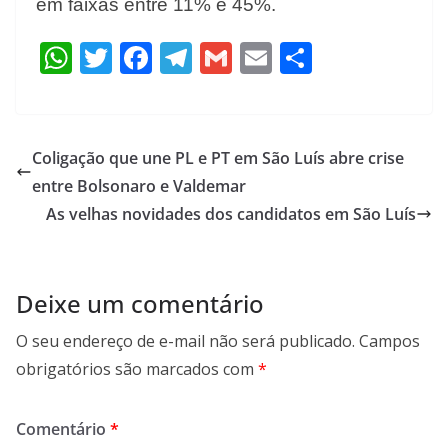
em faixas entre 11% e 45%.
W
T
F
T
G
E
S
h
w
ac
el
m
m
h
at
itt
e
e
ai
ai
ar
s
er
b
gr
l
l
e
Coligação que une PL e PT em São Luís abre crise
A
o
a
entre Bolsonaro e Valdemar
p
o
m
As velhas novidades dos candidatos em São Luís
p
k
Deixe um comentário
O seu endereço de e-mail não será publicado.
Campos
obrigatórios são marcados com
*
Comentário
*