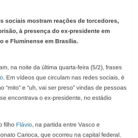
s sociais mostram reações de torcedores,
prisão, à presença do ex-presidente em
o e Fluminense em Brasília.
m, na noite da última quarta-feira (5/2),
frases
ro
.
Em vídeo
s
que circula
m
nas redes sociais, é
o “mito” e
“uh, vai ser preso” vindas de pessoas
se encontra
va
o ex-presidente, no estádio
 filho
Flávio
, na partida
entre
Vasco e
ato Carioca, que ocorreu na capital federal.