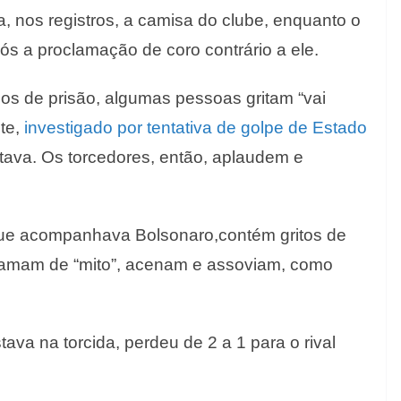
, nos registros, a camisa do clube, enquanto o
s a proclamação de coro contrário a ele.
os de prisão, algumas pessoas gritam “vai
te,
investigado por tentativa de g
olpe de Estado
stava.
Os torcedores, então, aplaudem e
 que acompanhava
Bolsonaro
,
contém
gritos de
hama
m de “mito”, acenam e assoviam
, como
tava na torcida, perdeu de 2 a 1 para o
rival