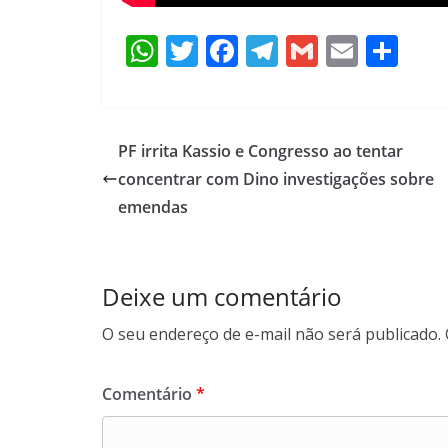
W
T
F
T
G
E
S
h
w
ac
el
m
m
h
at
itt
e
e
ai
ai
ar
s
er
b
gr
l
l
e
PF irrita Kassio e Congresso ao tentar
A
o
a
concentrar com Dino investigações sobre
p
o
m
emendas
p
k
Deixe um comentário
O seu endereço de e-mail não será publicado.
Comentário
*