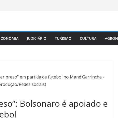
ECONOMIA
JUDICIÁRIO
TURISMO
CULTURA
AGRON
 ser preso" em partida de futebol no Mané Garrincha -
eprodução/Redes sociais)
reso”: Bolsonaro é apoiado e
ebol