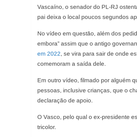
Vascaíno, o senador do PL-RJ ostenta
pai deixa
o local poucos segundos apó
No vídeo em questão, além dos pedid
embora” assim que o antigo governan
em 2022
, se vira
para sair de onde e
comemoram a saída dele.
Em
o
utro vídeo
,
filmado por alguém
pessoas
, inclusive crianças,
que o c
declaração de apoio
.
O Vasco, pelo qual o ex-presidente es
tricolor
.