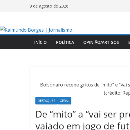
Pular
8 de agosto de 2026
para
o
conteúdo
INÍCIO
POLÍTICA
OPINIÃO/ARTIGOS
Bolsonaro recebe gritos de "mito" e "vai
(crédito: R
DESTAQUES
GERAL
De “mito” a “vai ser p
vaiado em jogo de fut