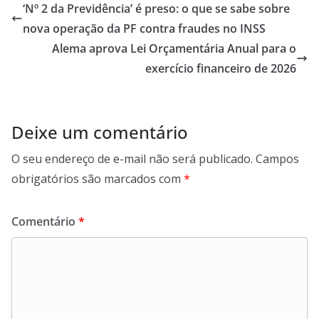
s
er
b
gr
l
l
e
‘Nº 2 da Previdência’ é preso: o que se sabe sobre
A
o
a
nova operação da PF contra fraudes no INSS
p
o
m
Alema aprova Lei Orçamentária Anual para o
p
k
exercício financeiro de 2026
Deixe um comentário
O seu endereço de e-mail não será publicado.
Campos
obrigatórios são marcados com
*
Comentário
*