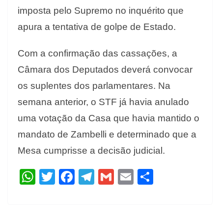
imposta pelo Supremo no inquérito que
apura a tentativa de golpe de Estado.
Com a confirmação das cassações, a
Câmara dos Deputados deverá convocar
os suplentes dos parlamentares. Na
semana anterior, o STF já havia anulado
uma votação da Casa que havia mantido o
mandato de Zambelli e determinado que a
Mesa cumprisse a decisão judicial.
W
T
F
T
G
E
S
h
w
ac
el
m
m
h
at
itt
e
e
ai
ai
ar