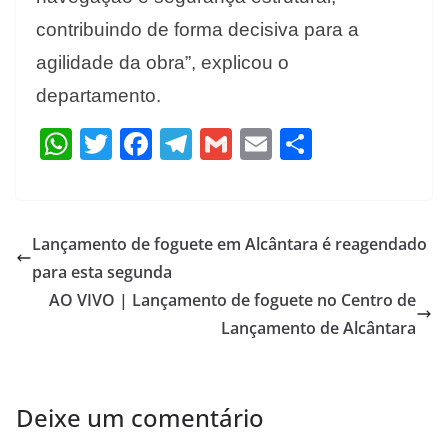
contribuindo de forma decisiva para a
agilidade da obra”, explicou o
departamento.
W
T
F
T
G
E
S
h
w
ac
el
m
m
h
at
itt
e
e
ai
ai
ar
s
er
b
gr
l
l
e
Lançamento de foguete em Alcântara é reagendado
A
o
a
para esta segunda
p
o
m
AO VIVO | Lançamento de foguete no Centro de
p
k
Lançamento de Alcântara
Deixe um comentário