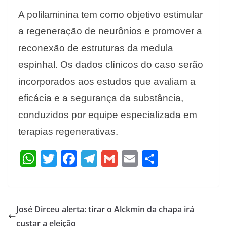
A polilaminina tem como objetivo estimular
a regeneração de neurônios e promover a
reconexão de estruturas da medula
espinhal. Os dados clínicos do caso serão
incorporados aos estudos que avaliam a
eficácia e a segurança da substância,
conduzidos por equipe especializada em
terapias regenerativas.
W
T
F
T
G
E
S
h
w
ac
el
m
m
h
at
itt
e
e
ai
ai
ar
s
er
b
gr
l
l
e
José Dirceu alerta: tirar o Alckmin da chapa irá
A
o
a
custar a eleição