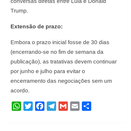
conversas diretas entre Lula e Donald
Trump.
Extensão de prazo:
Embora o prazo inicial fosse de 30 dias
(encerrando-se no fim de semana da
publicação), as tratativas devem continuar
por junho e julho para evitar o
encerramento das negociações sem um
acordo.
W
T
F
T
G
E
S
h
w
ac
el
m
m
h
at
itt
e
e
ai
ai
ar