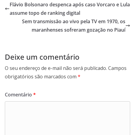
s
er
b
gr
l
l
e
Flávio Bolsonaro despenca após caso Vorcaro e Lula
A
o
a
assume topo de ranking digital
p
o
m
Sem transmissão ao vivo pela TV em 1970, os
p
k
maranhenses sofreram gozação no Piauí
Deixe um comentário
O seu endereço de e-mail não será publicado.
Campos
obrigatórios são marcados com
*
Comentário
*