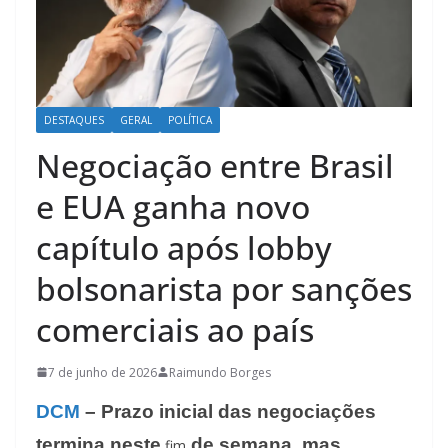
DESTAQUES
GERAL
POLÍTICA
Negociação entre Brasil
e EUA ganha novo
capítulo após lobby
bolsonarista por sanções
comerciais ao país
7 de junho de 2026
Raimundo Borges
DCM
– Prazo inicial das negociações
termina neste
de semana, mas
fim