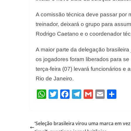
A comissão técnica deve passar por m
treinador, deixará o grupo para assum
Rodrigo Caetano e o coordenador téc
A maior parte da delegação brasileir
os jogadores foram liberados para se 
terça-feira (07) levará funcionários e 
Rio de Janeiro.
W
T
F
T
G
E
S
h
w
ac
el
m
m
h
at
itt
e
e
ai
ai
ar
s
er
b
gr
l
l
e
‘Seleção brasileira virou uma marca em ve