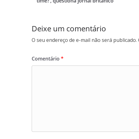
A
o
a
time?’, questiona jornal britânico
p
o
m
p
k
Deixe um comentário
O seu endereço de e-mail não será publicado.
Comentário
*