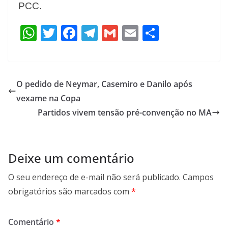
PCC.
W
T
F
T
G
E
S
h
w
ac
el
m
m
h
at
itt
e
e
ai
ai
ar
s
er
b
gr
l
l
e
O pedido de Neymar, Casemiro e Danilo após
A
o
a
vexame na Copa
p
o
m
Partidos vivem tensão pré-convenção no MA
p
k
Deixe um comentário
O seu endereço de e-mail não será publicado.
Campos
obrigatórios são marcados com
*
Comentário
*