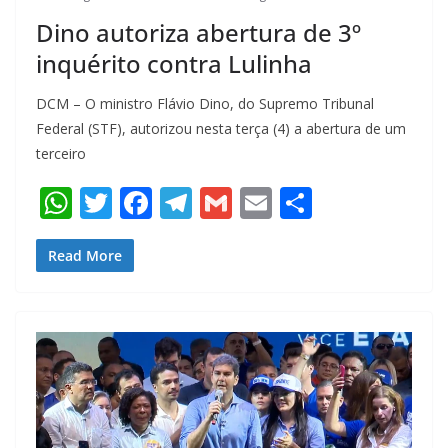
Dino autoriza abertura de 3º
inquérito contra Lulinha
DCM – O ministro Flávio Dino, do Supremo Tribunal
Federal (STF), autorizou nesta terça (4) a abertura de um
terceiro
W
T
F
T
G
E
S
h
w
ac
el
m
m
h
at
itt
e
e
ai
ai
ar
Read More
s
er
b
gr
l
l
e
A
o
a
p
o
m
p
k