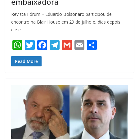
embaixadora
Revista Fórum – Eduardo Bolsonaro participou de
encontro na Blair House em 29 de julho e, dias depois,
ele e
W
T
F
T
G
E
S
h
w
ac
el
m
m
h
at
itt
e
e
ai
ai
ar
Read More
s
er
b
gr
l
l
e
A
o
a
p
o
m
p
k