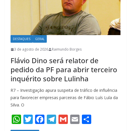
DESTAQUES
GERAL
3 de agosto de 2026
Raimundo Borges
Flávio Dino será relator de
pedido da PF para abrir terceiro
inquérito sobre Lulinha
R7 – Investigação apura suspeita de tráfico de influência
para favorecer empresas parceiras de Fábio Luís Lula da
Silva. O
W
T
F
T
G
E
S
h
w
ac
el
m
m
h