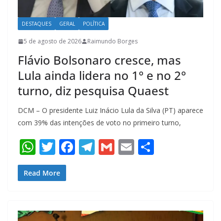
DESTAQUES
GERAL
POLÍTICA
5 de agosto de 2026
Raimundo Borges
Flávio Bolsonaro cresce, mas
Lula ainda lidera no 1° e no 2°
turno, diz pesquisa Quaest
DCM – O presidente Luiz Inácio Lula da Silva (PT) aparece
com 39% das intenções de voto no primeiro turno,
W
T
F
T
G
E
S
h
w
ac
el
m
m
h
at
itt
e
e
ai
ai
ar
Read More
s
er
b
gr
l
l
e
A
o
a