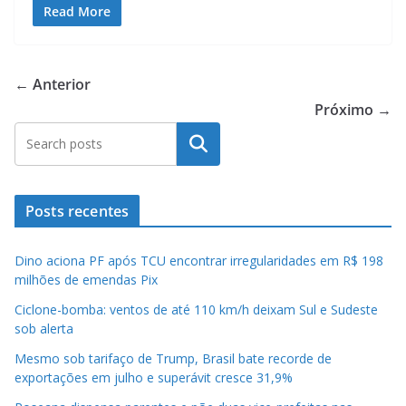
at
itt
e
e
ai
ai
ar
Read More
s
er
b
gr
l
l
e
A
o
a
← Anterior
p
o
m
Próximo →
p
k
Pesquisar
Posts recentes
Dino aciona PF após TCU encontrar irregularidades em R$ 198
milhões de emendas Pix
Ciclone-bomba: ventos de até 110 km/h deixam Sul e Sudeste
sob alerta
Mesmo sob tarifaço de Trump, Brasil bate recorde de
exportações em julho e superávit cresce 31,9%