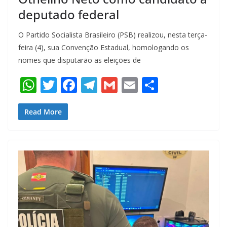
deputado federal
O Partido Socialista Brasileiro (PSB) realizou, nesta terça-
feira (4), sua Convenção Estadual, homologando os
nomes que disputarão as eleições de
W
T
F
T
G
E
S
h
w
ac
el
m
m
h
at
itt
e
e
ai
ai
ar
Read More
s
er
b
gr
l
l
e
A
o
a
p
o
m
p
k