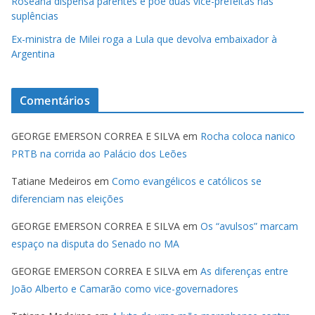
Roseana dispensa parentes e põe duas vice-prefeitas nas
suplências
Ex-ministra de Milei roga a Lula que devolva embaixador à
Argentina
Comentários
GEORGE EMERSON CORREA E SILVA
em
Rocha coloca nanico
PRTB na corrida ao Palácio dos Leões
Tatiane Medeiros
em
Como evangélicos e católicos se
diferenciam nas eleições
GEORGE EMERSON CORREA E SILVA
em
Os “avulsos” marcam
espaço na disputa do Senado no MA
GEORGE EMERSON CORREA E SILVA
em
As diferenças entre
João Alberto e Camarão como vice-governadores