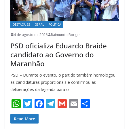
DESTAQUES
GERAL
POLÍTICA
4 de agosto de 2026
Raimundo Borges
PSD oficializa Eduardo Braide
candidato ao Governo do
Maranhão
PSD – Durante o evento, o partido também homologou
as candidaturas proporcionais e confirmou as
deliberações da legenda para o
W
T
F
T
G
E
S
h
w
ac
el
m
m
h
at
itt
e
e
ai
ai
ar
Read More