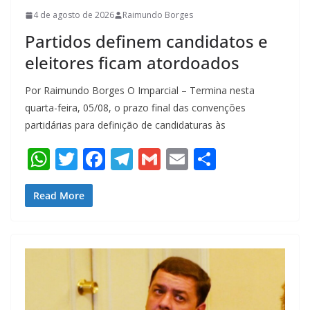
4 de agosto de 2026
Raimundo Borges
Partidos definem candidatos e
eleitores ficam atordoados
Por Raimundo Borges O Imparcial – Termina nesta
quarta-feira, 05/08, o prazo final das convenções
partidárias para definição de candidaturas às
W
T
F
T
G
E
S
h
w
ac
el
m
m
h
at
itt
e
e
ai
ai
ar
Read More
s
er
b
gr
l
l
e
A
o
a
p
o
m
p
k