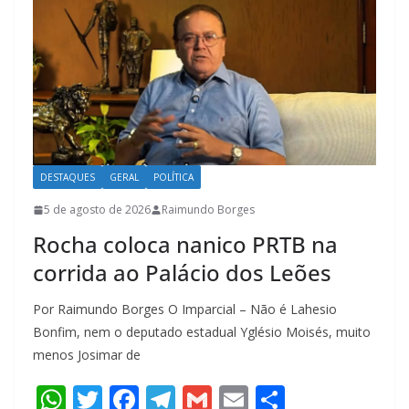
p
o
m
p
k
DESTAQUES
GERAL
POLÍTICA
5 de agosto de 2026
Raimundo Borges
Rocha coloca nanico PRTB na
corrida ao Palácio dos Leões
Por Raimundo Borges O Imparcial – Não é Lahesio
Bonfim, nem o deputado estadual Yglésio Moisés, muito
menos Josimar de
W
T
F
T
G
E
S