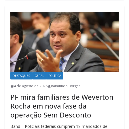
s
er
b
gr
l
l
e
A
o
a
p
o
m
p
k
DESTAQUES
GERAL
POLÍTICA
4 de agosto de 2026
Raimundo Borges
PF mira familiares de Weverton
Rocha em nova fase da
operação Sem Desconto
Band – Policiais federais cumprem 18 mandados de