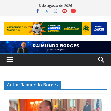
Pular
8 de agosto de 2026
para
o
conteúdo
Autor:
Raimundo Borges