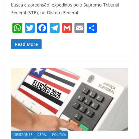
busca e apreensão, expedidos pelo Supremo Tribunal
Federal (STF), no Distrito Federal
W
T
F
T
G
E
S
h
w
ac
el
m
m
h
at
itt
e
e
ai
ai
ar
Read More
s
er
b
gr
l
l
e
A
o
a
p
o
m
p
k
DESTAQUES
GERAL
POLÍTICA