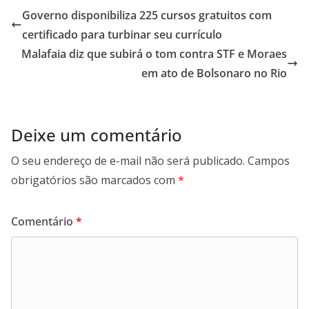
s
er
b
gr
l
l
e
Governo disponibiliza 225 cursos gratuitos com
A
o
a
certificado para turbinar seu currículo
p
o
m
Malafaia diz que subirá o tom contra STF e Moraes
p
k
em ato de Bolsonaro no Rio
Deixe um comentário
O seu endereço de e-mail não será publicado.
Campos
obrigatórios são marcados com
*
Comentário
*