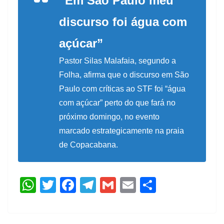
“Em São Paulo meu
discurso foi água com
açúcar”
Pastor Silas Malafaia, segundo a
Folha, afirma que o discurso em São
Paulo com críticas ao STF foi “água
com açúcar” perto do que fará no
próximo domingo, no evento
marcado estrategicamente na praia
de Copacabana.
W
T
F
T
G
E
S
h
w
ac
el
m
m
h
at
itt
e
e
ai
ai
ar