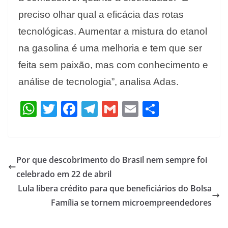
preciso olhar qual a eficácia das rotas
tecnológicas. Aumentar a mistura do etanol
na gasolina é uma melhoria e tem que ser
feita sem paixão, mas com conhecimento e
análise de tecnologia”, analisa Adas.
W
T
F
T
G
E
S
h
w
ac
el
m
m
h
at
itt
e
e
ai
ai
ar
s
er
b
gr
l
l
e
Por que descobrimento do Brasil nem sempre foi
A
o
a
celebrado em 22 de abril
p
o
m
Lula libera crédito para que beneficiários do Bolsa
p
k
Família se tornem microempreendedores