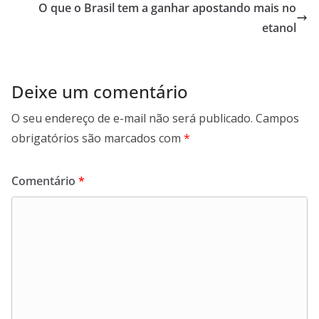
A
o
a
O que o Brasil tem a ganhar apostando mais no
p
o
m
etanol
p
k
Deixe um comentário
O seu endereço de e-mail não será publicado.
Campos
obrigatórios são marcados com
*
Comentário
*