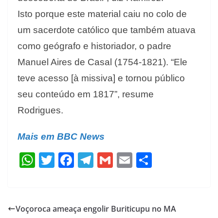
Isto porque este material caiu no colo de
um sacerdote católico que também atuava
como geógrafo e historiador, o padre
Manuel Aires de Casal (1754-1821). “Ele
teve acesso [à missiva] e tornou público
seu conteúdo em 1817”, resume
Rodrigues.
Mais em BBC News
W
T
F
T
G
E
S
h
w
ac
el
m
m
h
at
itt
e
e
ai
ai
ar
s
er
b
gr
l
l
e
Voçoroca ameaça engolir Buriticupu no MA