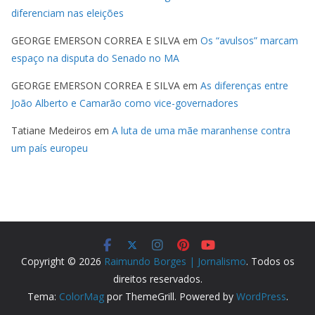
diferenciam nas eleições
GEORGE EMERSON CORREA E SILVA
em
Os “avulsos” marcam
espaço na disputa do Senado no MA
GEORGE EMERSON CORREA E SILVA
em
As diferenças entre
João Alberto e Camarão como vice-governadores
Tatiane Medeiros
em
A luta de uma mãe maranhense contra
um país europeu
Copyright © 2026
Raimundo Borges | Jornalismo
. Todos os
direitos reservados.
Tema:
ColorMag
por ThemeGrill. Powered by
WordPress
.