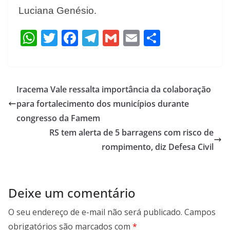
Luciana Genésio.
W
T
F
T
G
E
S
h
w
ac
el
m
m
h
at
itt
e
e
ai
ai
ar
s
er
b
gr
l
l
e
Iracema Vale ressalta importância da colaboração
A
o
a
para fortalecimento dos municípios durante
p
o
m
congresso da Famem
p
k
RS tem alerta de 5 barragens com risco de
rompimento, diz Defesa Civil
Deixe um comentário
O seu endereço de e-mail não será publicado.
Campos
obrigatórios são marcados com
*