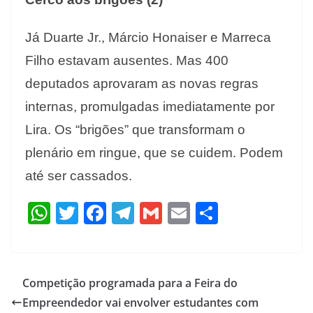
Já Duarte Jr., Márcio Honaiser e Marreca
Filho estavam ausentes. Mas 400
deputados aprovaram as novas regras
internas, promulgadas imediatamente por
Lira. Os “brigões” que transformam o
plenário em ringue, que se cuidem. Podem
até ser cassados.
W
T
F
T
G
E
S
h
w
ac
el
m
m
h
at
itt
e
e
ai
ai
ar
s
er
b
gr
l
l
e
Competição programada para a Feira do
A
o
a
Empreendedor vai envolver estudantes com