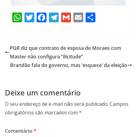
W
T
F
T
G
E
S
h
w
ac
el
m
m
h
at
itt
e
e
ai
ai
ar
s
er
b
gr
l
l
e
PGR diz que contrato de esposa de Moraes com
A
o
a
Master não configura “ilicitude”
p
o
m
Brandão fala do governo, mas ‘esquece’ da eleição
p
k
Deixe um comentário
O seu endereço de e-mail não será publicado.
Campos
obrigatórios são marcados com
*
Comentário
*