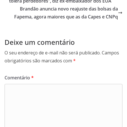
A
o
a
tolera perdedores”, diz ex-embaixador dos EUA
p
o
m
Brandão anuncia novo reajuste das bolsas da
p
k
Fapema, agora maiores que as da Capes e CNPq
Deixe um comentário
O seu endereço de e-mail não será publicado.
Campos
obrigatórios são marcados com
*
Comentário
*