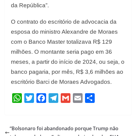
da República”.
O contrato do escritório de advocacia da
esposa do ministro Alexandre de Moraes
com o Banco Master totalizava R$ 129
milhões. O montante seria pago em 36
meses, a partir do início de 2024, ou seja, o
banco pagaria, por mês, R$ 3,6 milhões ao
escritório Barci de Moraes Advogados.
W
T
F
T
G
E
S
h
w
ac
el
m
m
h
at
itt
e
e
ai
ai
ar
s
er
b
gr
l
l
e
“Bolsonaro foi abandonado porque Trump não