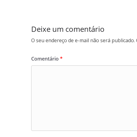
A
o
a
p
o
m
p
k
Deixe um comentário
O seu endereço de e-mail não será publicado.
Comentário
*