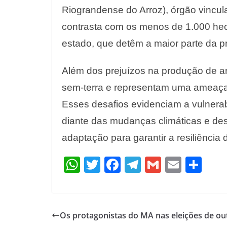
Riograndense do Arroz), órgão vincul
contrasta com os menos de 1.000 hec
estado, que detêm a maior parte da p
Além dos prejuízos na produção de a
sem-terra e representam uma ameaça 
Esses desafios evidenciam a vulnerabi
diante das mudanças climáticas e des
adaptação para garantir a resiliência
W
T
F
T
G
E
S
h
w
ac
el
m
m
h
at
itt
e
e
ai
ai
ar
s
er
b
gr
l
l
e
Os protagonistas do MA nas eleições de o